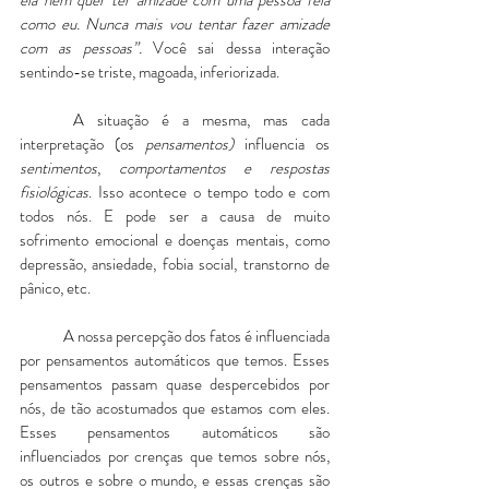
ela nem quer ter amizade com uma pessoa feia 
como eu. Nunca mais vou tentar fazer amizade 
com as pessoas”. 
Você sai dessa interação 
sentindo-se triste, magoada, inferiorizada.
	A situação é a mesma, mas cada 
interpretação (os 
pensamentos)
 influencia os 
sentimentos
, 
comportamentos e respostas 
fisiológicas
. Isso acontece o tempo todo e com 
todos nós. E pode ser a causa de muito 
sofrimento emocional e doenças mentais, como 
depressão, ansiedade, fobia social, transtorno de 
pânico, etc.
	A nossa percepção dos fatos é influenciada 
por pensamentos automáticos que temos. Esses 
pensamentos passam quase despercebidos por 
nós, de tão acostumados que estamos com eles. 
Esses pensamentos automáticos são 
influenciados por crenças que temos sobre nós, 
os outros e sobre o mundo, e essas crenças são 