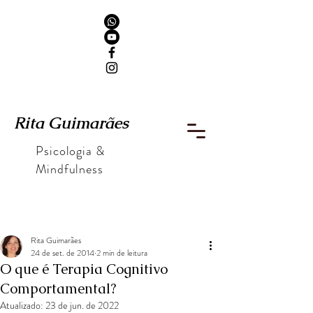
Rita Guimarães
Psicologia &
Mindfulness
Rita Guimarães
24 de set. de 2014
2 min de leitura
O que é Terapia Cognitivo
Comportamental?
Atualizado:
23 de jun. de 2022