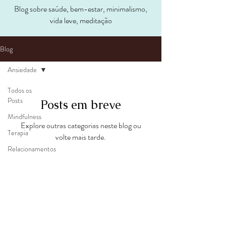
Blog sobre saúde, bem-estar, minimalismo,
vida leve, meditação
Blog
Ansiedade
Todos os
Posts
Posts em breve
Mindfulness
Explore outras categorias neste blog ou
Terapia
volte mais tarde.
Relacionamentos
Ansiedade
Rita Guimarães
Minimalismo
Bem-Estar
Psicologia & Mindfulness